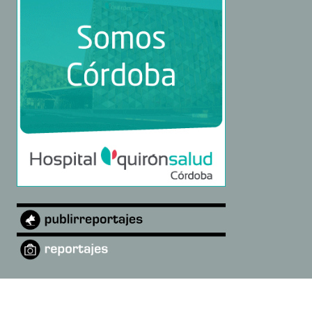
©
2026
La Rambla Digital
·
Quiénes somos
·