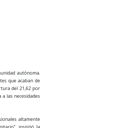
omunidad autónoma.
ntes que acaban de
rtura del 21,62 por
a a las necesidades
sionales altamente
ario”, insistió la