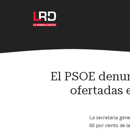
Ir
al
·
contenido
principal
El PSOE denun
ofertadas
La secretaria gene
60 por ciento de l