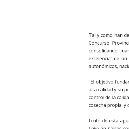
Tal y como han des
Concurso Provinc
consolidando Jua
excelencia" de un
autonómicos, nacio
"El objetivo funda
alta calidad y su 
control de la calid
cosecha propia, y 
Fruto de esta apue
Colín
en países com