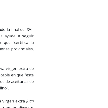
o la final del XVII
os ayuda a seguir
que "certifica la
enes provinciales,
iva virgen extra de
ncapié en que "este
cede de aceitunas de
ino".
va virgen extra
Juan
í como en diversas