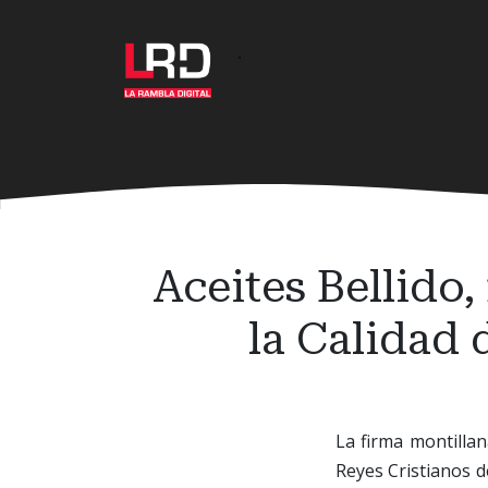
Ir
al
·
contenido
principal
Aceites Bellido,
la Calidad 
La firma montilla
Reyes Cristianos d