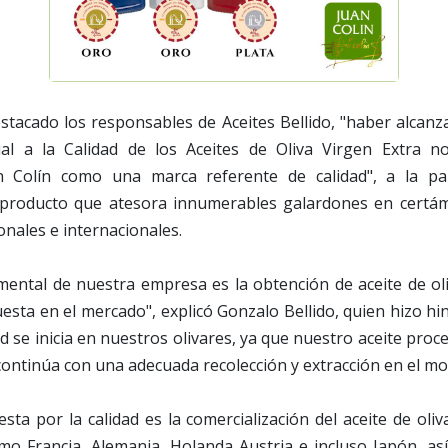
tacado los responsables de Aceites Bellido, "haber alcanzad
ial a la Calidad de los Aceites de Oliva Virgen Extra n
n Colín como una marca referente de calidad", a la par 
 producto que atesora innumerables galardones en certám
nales e internacionales.
mental de nuestra empresa es la obtención de aceite de ol
puesta en el mercado", explicó Gonzalo Bellido, quien hizo hi
ad se inicia en nuestros olivares, ya que nuestro aceite pro
continúa con una adecuada recolección y extracción en el mol
sta por la calidad es la comercialización del aceite de oli
o Francia, Alemania, Holanda Austria e incluso Japón, as