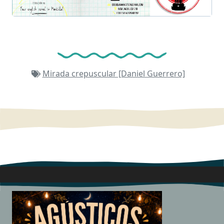
Mirada crepuscular [Daniel Guerrero]