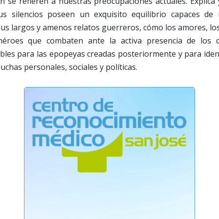
n se refieren a nuestras preocupaciones actuales. Explic
us silencios poseen un exquisito equilibrio capaces de
us largos y amenos relatos guerreros, cómo los amores, los
héroes que combaten ante la activa presencia de los d
ibles para las epopeyas creadas posteriormente y para identi
uchas personales, sociales y políticas.