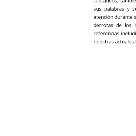
coetáneos, tambié
sus palabras y s
atención durante s
derrotas de los 
referencias inelud
nuestras actuales l