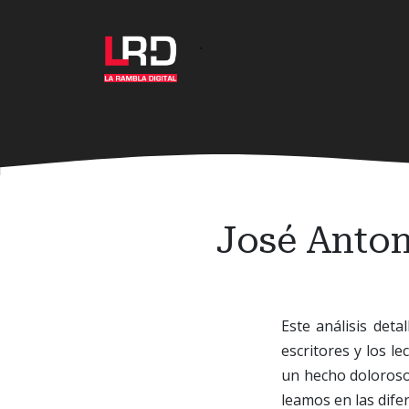
Ir
al
·
contenido
principal
José Anton
Este análisis det
escritores y los l
un hecho doloroso, 
leamos en las dife