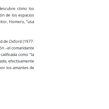
s descubre cómo los
ión de los espacios
ritor, Homero, “usa
ad de Oxford (1977-
enón –el comandante
calificada como “la
íada
, efectivamente
 por los amantes de