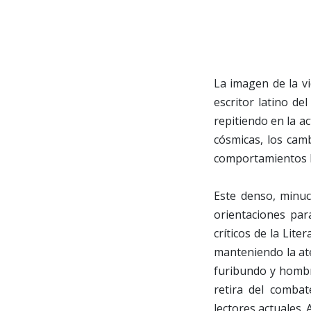
La imagen de la v
escritor latino de
repitiendo en la a
cósmicas, los camb
comportamientos h
Este denso, minuc
orientaciones par
críticos de la Lit
manteniendo la ate
furibundo y hombr
retira del comba
lectores actuales. 