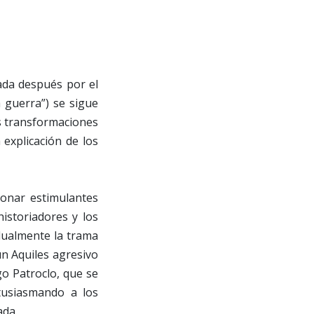
ada después por el
a guerra”) se sigue
as transformaciones
 explicación de los
ionar estimulantes
istoriadores y los
adualmente la trama
un Aquiles agresivo
o Patroclo, que se
tusiasmando a los
ada.