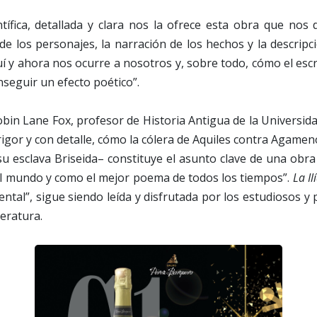
ntífica, detallada y clara nos la ofrece esta obra que no
 los personajes, la narración de los hechos y la descripc
uí y ahora nos ocurre a nosotros y, sobre todo, cómo el esc
nseguir un efecto poético”.
obin Lane Fox, profesor de Historia Antigua de la Universid
 rigor y con detalle, cómo la cólera de Aquiles contra Agam
u esclava Briseida– constituye el asunto clave de una obra 
 mundo y como el mejor poema de todos los tiempos”.
La Il
al”, sigue siendo leída y disfrutada por los estudiosos y
teratura.