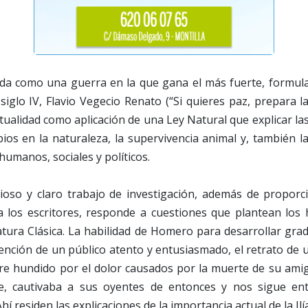
ida como una guerra en la que gana el más fuerte, formul
l siglo IV, Flavio Vegecio Renato (“Si quieres paz, prepara l
ctualidad como aplicación de una Ley Natural que explicar l
ios en la naturaleza, la supervivencia animal y, también la
umanos, sociales y políticos.
ioso y claro trabajo de investigación, además de proporc
a los escritores, responde a cuestiones que plantean los h
eratura Clásica. La habilidad de Homero para desarrollar gr
nción de un público atento y entusiasmado, el retrato de 
e hundido por el dolor causados por la muerte de su amig
te, cautivaba a sus oyentes de entonces y nos sigue en
Ahí residen las explicaciones de la importancia actual de la Ilí