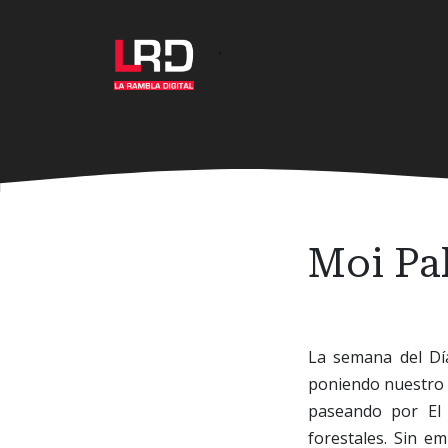
Ir
al
·
contenido
principal
Moi Pal
La semana del Día
poniendo nuestro g
paseando por El 
forestales. Sin e