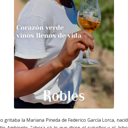
 gritaba la Mariana Pineda de Federico García Lorca, naci
io Ambiente, “ahora sé lo que dicen el ruiseñor y el árbo