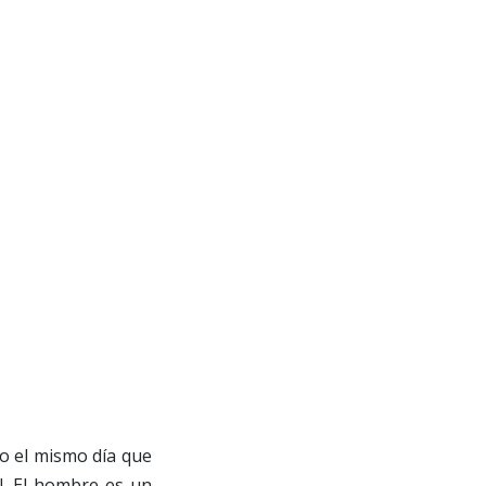
do el mismo día que
l. El hombre es un