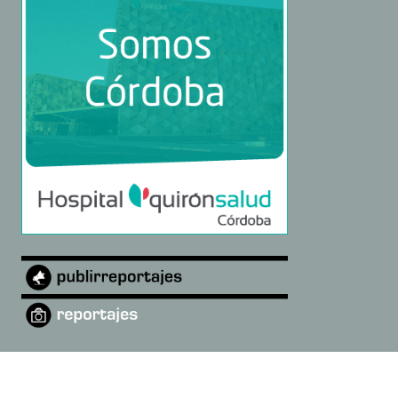
©
2026
La Rambla Digital
·
Quiénes somos
·
diarioandaluciadigital@gmail.com