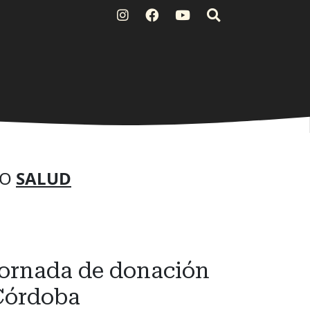
MO
SALUD
 jornada de donación
 Córdoba