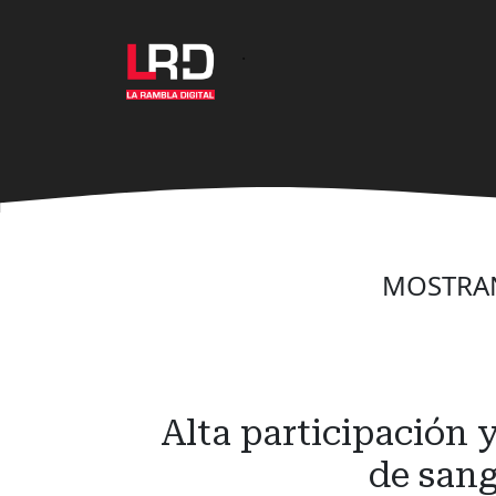
Ir
al
·
contenido
principal
MOSTRA
Alta participación 
de sang