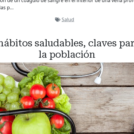
ión de un coágulo de sangre en el interior de una vena pro
las p…
Salud
hábitos saludables, claves par
la población